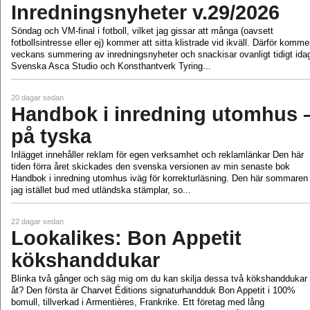
Inredningsnyheter v.29/2026
Söndag och VM-final i fotboll, vilket jag gissar att många (oavsett
fotbollsintresse eller ej) kommer att sitta klistrade vid ikväll. Därför komme
veckans summering av inredningsnyheter och snackisar ovanligt tidigt ida
Svenska Asca Studio och Konsthantverk Tyring...
20 dagar sedan
Handbok i inredning utomhus 
på tyska
Inlägget innehåller reklam för egen verksamhet och reklamlänkar Den här
tiden förra året skickades den svenska versionen av min senaste bok
Handbok i inredning utomhus iväg för korrekturläsning. Den här sommaren 
jag istället bud med utländska stämplar, so...
22 dagar sedan
Lookalikes: Bon Appetit
kökshanddukar
Blinka två gånger och säg mig om du kan skilja dessa två kökshanddukar
åt? Den första är Charvet Éditions signaturhandduk Bon Appetit i 100%
bomull, tillverkad i Armentières, Frankrike. Ett företag med lång