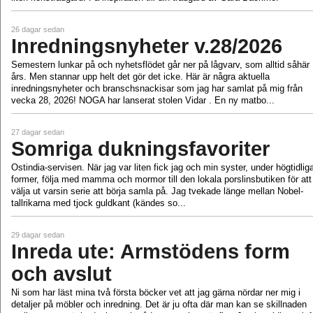
26 dagar sedan
Inredningsnyheter v.28/2026
Semestern lunkar på och nyhetsflödet går ner på lågvarv, som alltid såhär
års. Men stannar upp helt det gör det icke. Här är några aktuella
inredningsnyheter och branschsnackisar som jag har samlat på mig från
vecka 28, 2026! NOGA har lanserat stolen Vidar . En ny matbo...
27 dagar sedan
Somriga dukningsfavoriter
Ostindia-servisen. När jag var liten fick jag och min syster, under högtidlig
former, följa med mamma och mormor till den lokala porslinsbutiken för att
välja ut varsin serie att börja samla på. Jag tvekade länge mellan Nobel-
tallrikarna med tjock guldkant (kändes so...
29 dagar sedan
Inreda ute: Armstödens form
och avslut
Ni som har läst mina två första böcker vet att jag gärna nördar ner mig i
detaljer på möbler och inredning. Det är ju ofta där man kan se skillnaden