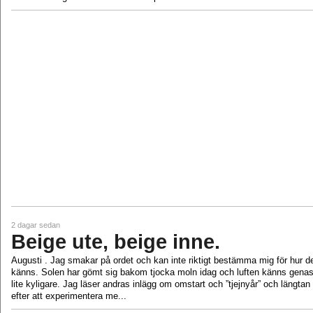
2 dagar sedan
Beige ute, beige inne.
Augusti . Jag smakar på ordet och kan inte riktigt bestämma mig för hur d
känns. Solen har gömt sig bakom tjocka moln idag och luften känns genas
lite kyligare. Jag läser andras inlägg om omstart och ”tjejnyår” och längtan
efter att experimentera me...