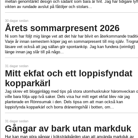
mellan genomtänkt design och sådant som bara är fint. Jag har tidigare lyf
vikten av rundade avslut på fåtöljer och stolars...
30 dagar sedan
Årets sommarpresent 2026
Ni som har följt mig länge vet att det här har blivit en återkommande traditi
Varje år innan semestern köper jag en sommarpresent till mig själv. Trogn
läsare vet också att jag sällan gör spontanköp. Jag kan fundera (orimligt)
länge innan jag slår till på någo...
31 dagar sedan
Mitt ekfat och ett loppisfyndat
kopparkärl
Jag skrev ett blogginlägg med tips på stora utomhuskrukor häromveckan 
ville bara följa upp två saker. Dels visa hur mitt eget ekfat blev när jag
planterade en Rönnsumak i den. Dels tipsa om att man också kan
loppisfynda kopparkärl och borra dräneringshål i botten, om...
31 dagar sedan
Gångar av bark utan markduk
Hur kan man göra gångar i köksträdgården utan att använda markduk av