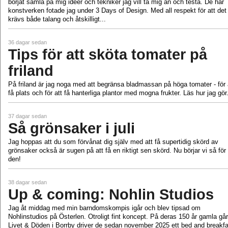
börjat samla på mig idéer och tekniker jag vill ta mig an och testa. De här
konstverken fotade jag under 3 Days of Design. Med all respekt för att det
krävs både talang och åtskilligt...
36 dagar sedan
Tips för att sköta tomater på
friland
På friland är jag noga med att begränsa bladmassan på höga tomater - för 
få plats och för att få hanterliga plantor med mogna frukter. Läs hur jag gör
37 dagar sedan
Så grönsaker i juli
Jag hoppas att du som förvånat dig själv med att få supertidig skörd av
grönsaker också är sugen på att få en riktigt sen skörd. Nu börjar vi så för
den!
38 dagar sedan
Up & coming: Nohlin Studios
Jag åt middag med min barndomskompis igår och blev tipsad om
Nohlinstudios på Österlen. Otroligt fint koncept. På deras 150 år gamla gå
Livet & Döden i Borrby driver de sedan november 2025 ett bed and breakfa