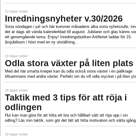
12 dagar sedan
Inredningsnyheter v.30/2026
Sista söndagen i juli och här kommer månadens allra sista nyhetsrulle, in
det är dags att vända kalenderblad till augusti. Jubilarer och glas känns s
ett genomgående tema. Enjoy! Inredningsbutiken Artilleriet laddar för 15-
årsjubileum i höst med en ny utställning...
16 dagar sedan
Odla stora växter på liten plats
Med det här smarta knepet kan du odla också stora växter i en pallkrage
tillsammans med andra växter. Perfekt om du vill odla mycket i på liten yt
18 dagar sedan
Taktik med 3 tips för att röja i
odlingen
Hur kan man göra för att hitta ett bra och hållbart sätt att röja upp i sin
odling? Läs min taktik, som gör det lätt att hitta motivation och sätta igång
19 dagar sedan