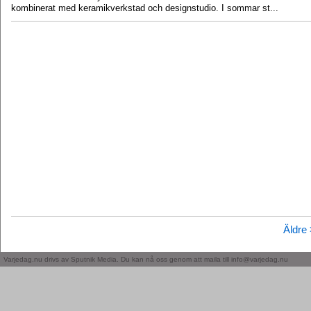
kombinerat med keramikverkstad och designstudio. I sommar st...
Äldre
Varjedag.nu drivs av Sputnik Media. Du kan nå oss genom att maila till info@varjedag.nu