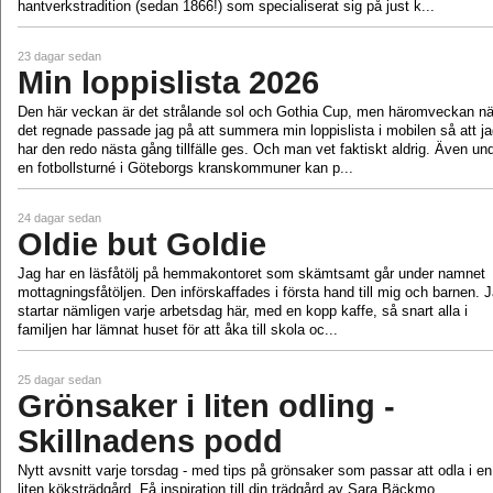
hantverkstradition (sedan 1866!) som specialiserat sig på just k...
23 dagar sedan
Min loppislista 2026
Den här veckan är det strålande sol och Gothia Cup, men häromveckan nä
det regnade passade jag på att summera min loppislista i mobilen så att j
har den redo nästa gång tillfälle ges. Och man vet faktiskt aldrig. Även un
en fotbollsturné i Göteborgs kranskommuner kan p...
24 dagar sedan
Oldie but Goldie
Jag har en läsfåtölj på hemmakontoret som skämtsamt går under namnet
mottagningsfåtöljen. Den införskaffades i första hand till mig och barnen. 
startar nämligen varje arbetsdag här, med en kopp kaffe, så snart alla i
familjen har lämnat huset för att åka till skola oc...
25 dagar sedan
Grönsaker i liten odling -
Skillnadens podd
Nytt avsnitt varje torsdag - med tips på grönsaker som passar att odla i en
liten köksträdgård. Få inspiration till din trädgård av Sara Bäckmo.