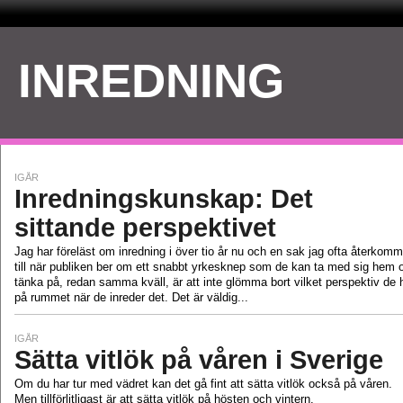
INREDNING
IGÅR
Inredningskunskap: Det
sittande perspektivet
Jag har föreläst om inredning i över tio år nu och en sak jag ofta återkomm
till när publiken ber om ett snabbt yrkesknep som de kan ta med sig hem 
tänka på, redan samma kväll, är att inte glömma bort vilket perspektiv de 
på rummet när de inreder det. Det är väldig...
IGÅR
Sätta vitlök på våren i Sverige
Om du har tur med vädret kan det gå fint att sätta vitlök också på våren.
Men tillförlitligast är att sätta vitlök på hösten och vintern.