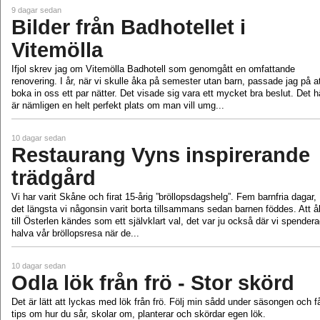
9 dagar sedan
Bilder från Badhotellet i
Vitemölla
Ifjol skrev jag om Vitemölla Badhotell som genomgått en omfattande
renovering. I år, när vi skulle åka på semester utan barn, passade jag på a
boka in oss ett par nätter. Det visade sig vara ett mycket bra beslut. Det h
är nämligen en helt perfekt plats om man vill umg...
10 dagar sedan
Restaurang Vyns inspirerande
trädgård
Vi har varit Skåne och firat 15-årig ”bröllopsdagshelg”. Fem barnfria dagar,
det längsta vi någonsin varit borta tillsammans sedan barnen föddes. Att 
till Österlen kändes som ett självklart val, det var ju också där vi spender
halva vår bröllopsresa när de...
10 dagar sedan
Odla lök från frö - Stor skörd
Det är lätt att lyckas med lök från frö. Följ min sådd under säsongen och f
tips om hur du sår, skolar om, planterar och skördar egen lök.