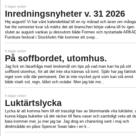
5 dagar sedan
Inredningsnyheter v. 31 2026
Hej augusti! Vi har vänt kalenderblad till en ny månad och även om många
har lite semester kvar så märks det att branschen börjar vakna till liv igen.
slutet av augusti vankas ju dessutom både Formex och nystartade ARKA
Furniture festival i Stockholm Här kommer ett svep...
6 dagar sedan
På soffbordet, utomhus.
Jag fick en läsarfråga med önskemål om tips på vad man kan ha på sitt
soffbord utomhus, för att det inte ska kännas så tomt. Själv har jag faktisk
inget som står där permanent. Det är inte mycket pynt som kan stå emot
både stark sol, regn, blåst och oväder. Men jag bär me...
8 dagar sedan
Luktärtslycka
Lycka är att komma hem till ett trassligt hav av blommande vita luktärter, a
kunna klippa buketter så det räcker till flera vaser och samtidigt veta att d
bara kommer mer, ju mer jag tar. Jag drog en chansning sent i maj och
direktsådde en påse Spencer Swan lake i en k...