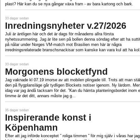
plast? Här kan du se nya gångar växa fram - av bara kartong och bark.
33 dagar sedan
Inredningsnyheter v.27/2026
Juli är äntligen här och det är dags för månadens allra första
nyhetssummering. Jag är lite sen på bollen denna söndag efter att ha sutti
på nålar under Norges VM-match mot Brasilien men här är några
inredningsrelaterade branschsnackisar som kanske kan vara kul att ha kol.
33 dagar sedan
Morgonens blocketfynd
Jag vaknade kl 07.19 imorse av att mobilen plingade till. Trots att man stäl
den på flygplansläge går tydligen Blockets notiser igenom. Ny lärdom. Me
idag var jag ändå tacksam för det. ”Kan du hämta planteringsbordet inom 
timme är det ditt, annars måste jag g...
35 dagar sedan
Inspirerande konst i
Köpenhamn
Efter att jag införde konceptet ” roliga timmen ” för mig själv i våras har jag