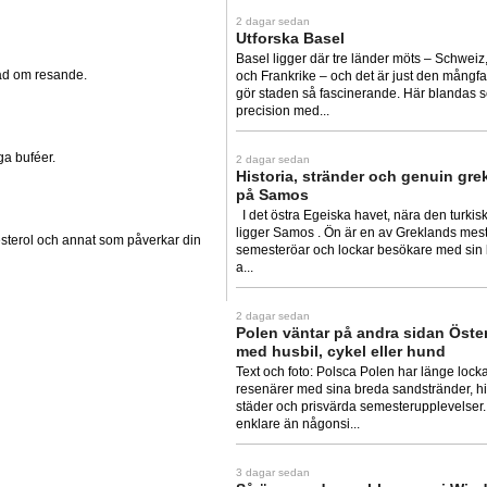
2 dagar sedan
Utforska Basel
Basel ligger där tre länder möts – Schweiz
 råd om resande.
och Frankrike – och det är just den mångf
gör staden så fascinerande. Här blandas 
precision med...
ga buféer.
2 dagar sedan
Historia, stränder och genuin gre
på Samos
I det östra Egeiska havet, nära den turkis
ligger Samos . Ön är en av Greklands mes
lesterol och annat som påverkar din
semesteröar och lockar besökare med sin
a...
2 dagar sedan
Polen väntar på andra sidan Öster
med husbil, cykel eller hund
Text och foto: Polsca Polen har länge lock
resenärer med sina breda sandstränder, hi
städer och prisvärda semesterupplevelser. 
enklare än någonsi...
3 dagar sedan