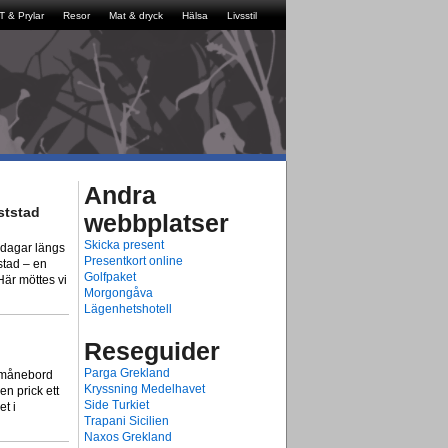
IT & Prylar
Resor
Mat & dryck
Hälsa
Livsstil
Andra
ststad
webbplatser
Skicka present
a dagar längs
Presentkort online
stad – en
Golfpaket
Här möttes vi
Morgongåva
Lägenhetshotell
Reseguider
Parga Grekland
lvmånebord
Kryssning Medelhavet
en prick ett
Side Turkiet
t i
Trapani Sicilien
Naxos Grekland