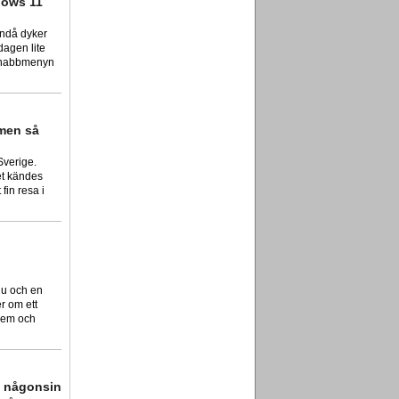
dows 11
ändå dyker
dagen lite
 Snabbmenyn
men så
Sverige.
et kändes
 fin resa i
 nu och en
r om ett
hem och
a någonsin