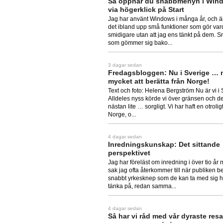
Så öppnar du snabbmenyn i Win
via högerklick på Start
Jag har använt Windows i många år, och 
det ibland upp små funktioner som gör var
smidigare utan att jag ens tänkt på dem.
som gömmer sig bako...
3 dagar sedan
Fredagsbloggen: Nu i Sverige … 
mycket att berätta från Norge!
Text och foto: Helena Bergström Nu är vi i 
Alldeles nyss körde vi över gränsen och d
nästan lite … sorgligt. Vi har haft en otroligt
Norge, o...
4 dagar sedan
Inredningskunskap: Det sittande
perspektivet
Jag har föreläst om inredning i över tio år
sak jag ofta återkommer till när publiken be
snabbt yrkesknep som de kan ta med sig 
tänka på, redan samma...
4 dagar sedan
Så har vi råd med vår dyraste res