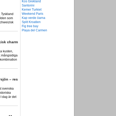
Kos Grekland
Santorini
Kemer Turkiet
Weekend Paris
, Tyskland
Kap verde öarna
alden som
Split Kroatien
schweizisk
Fig tree bay
Playa del Carmen
kisk charm
ka kusten,
t mångsidiga
 kombination
sjön – res
at svenska
storiska
I dag är det