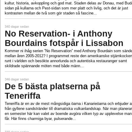
kultur, historia, avkoppling och god mat. Staden delas av Donau, med Bud
sidan på kullarna och Pest-sidan som mer platt och livlig, och det är just
kontrasten mellan de två som gör staden så fascine...
340 dagar sedan
No Reservation- i Anthony
Bourdains fotspår i Lissabon
Kommer ni ihåg serien ”No Reservation” med Anthony Bourdain som sänd
mellan åren 2005-2012? I programmet reste den amerikanske stjärnkocke
runt i världen och besökte annorlunda och autentiska restauranger samt
skildrade spännande möten med både männ...
346 dagar sedan
De 5 bästa platserna på
Teneriffa
Teneriffa är en av de mest mångsidiga öarna i Kanarieöarna och erbjuder al
från gyllene sandstränder till dramatiska vulkanlandskap. När man planerar
en semester här kan valet av boende avgöra vilken typ av upplevelse man
får. Här finns charmiga byar, pulserande...