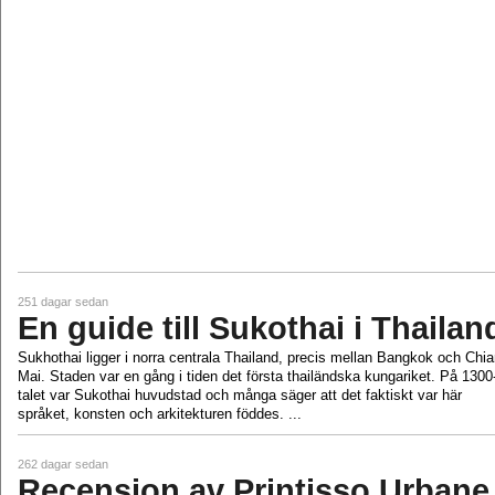
251 dagar sedan
En guide till Sukothai i Thailan
Sukhothai ligger i norra centrala Thailand, precis mellan Bangkok och Chi
Mai. Staden var en gång i tiden det första thailändska kungariket. På 1300
talet var Sukothai huvudstad och många säger att det faktiskt var här
språket, konsten och arkitekturen föddes. ...
262 dagar sedan
Recension av Printisso Urbane