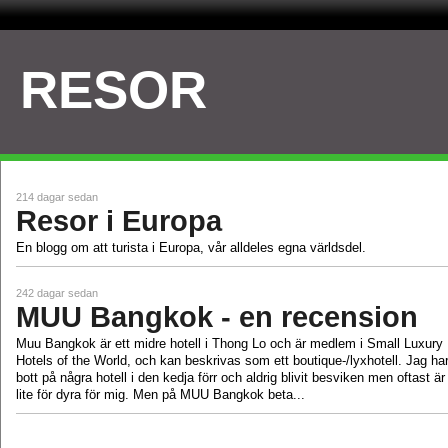
RESOR
214 dagar sedan
Resor i Europa
En blogg om att turista i Europa, vår alldeles egna världsdel.
242 dagar sedan
MUU Bangkok - en recension
Muu Bangkok är ett midre hotell i Thong Lo och är medlem i Small Luxury
Hotels of the World, och kan beskrivas som ett boutique-/lyxhotell. Jag ha
bott på några hotell i den kedja förr och aldrig blivit besviken men oftast är
lite för dyra för mig. Men på MUU Bangkok beta...