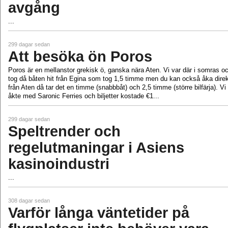
avgång
...
299 dagar sedan
Att besöka ön Poros
Poros är en mellanstor grekisk ö, ganska nära Aten. Vi var där i somras o
tog då båten hit från Egina som tog 1,5 timme men du kan också åka direk
från Aten då tar det en timme (snabbbåt) och 2,5 timme (större bilfärja). Vi
åkte med Saronic Ferries och biljetter kostade €1...
299 dagar sedan
Speltrender och
regelutmaningar i Asiens
kasinoindustri
...
308 dagar sedan
Varför långa väntetider på