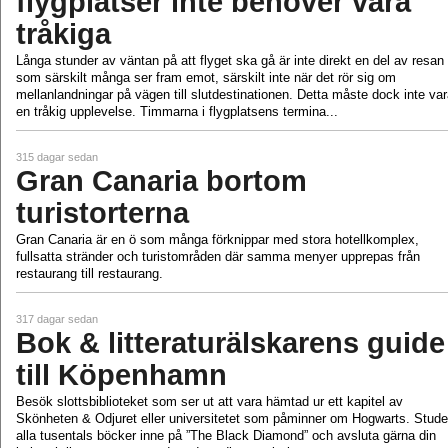
flygplatser inte behöver vara
tråkiga
Långa stunder av väntan på att flyget ska gå är inte direkt en del av resan
som särskilt många ser fram emot, särskilt inte när det rör sig om
mellanlandningar på vägen till slutdestinationen. Detta måste dock inte va
en tråkig upplevelse. Timmarna i flygplatsens termina...
315 dagar sedan
Gran Canaria bortom
turistorterna
Gran Canaria är en ö som många förknippar med stora hotellkomplex,
fullsatta stränder och turistområden där samma menyer upprepas från
restaurang till restaurang.
317 dagar sedan
Bok & litteraturälskarens guide
till Köpenhamn
Besök slottsbiblioteket som ser ut att vara hämtad ur ett kapitel av
Skönheten & Odjuret eller universitetet som påminner om Hogwarts. Stude
alla tusentals böcker inne på ”The Black Diamond” och avsluta gärna din