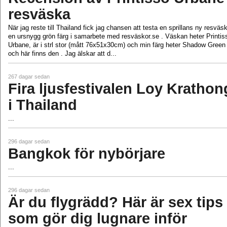
resväska
När jag reste till Thailand fick jag chansen att testa en sprillans ny resväsk
en ursnygg grön färg i samarbete med resväskor.se . Väskan heter Printis
Urbane, är i strl stor (mått 76x51x30cm) och min färg heter Shadow Green 
och här finns den . Jag älskar att d...
267 dagar sedan
Fira ljusfestivalen Loy Krathon
i Thailand
...
296 dagar sedan
Bangkok för nybörjare
...
296 dagar sedan
Är du flygrädd? Här är sex tips
som gör dig lugnare inför