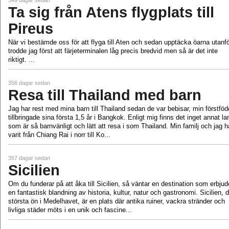
349 dagar sedan
Ta sig från Atens flygplats till
Pireus
När vi bestämde oss för att flyga till Aten och sedan upptäcka öarna utanf
trodde jag först att färjeterminalen låg precis bredvid men så är det inte
riktigt. ...
356 dagar sedan
Resa till Thailand med barn
Jag har rest med mina barn till Thailand sedan de var bebisar, min förstfö
tillbringade sina första 1,5 år i Bangkok. Enligt mig finns det inget annat la
som är så barnvänligt och lätt att resa i som Thailand. Min familj och jag h
varit från Chiang Rai i norr till Ko...
357 dagar sedan
Sicilien
Om du funderar på att åka till Sicilien, så väntar en destination som erbjud
en fantastisk blandning av historia, kultur, natur och gastronomi. Sicilien, 
största ön i Medelhavet, är en plats där antika ruiner, vackra stränder och
livliga städer möts i en unik och fascine...