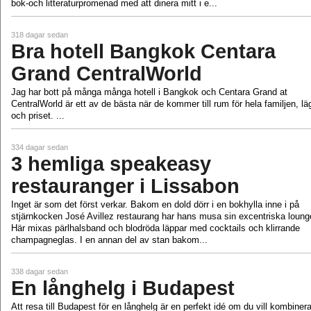
bok-och litteraturpromenad med att dinera mitt i e...
318 dagar sedan
Bra hotell Bangkok Centara
Grand CentralWorld
Jag har bott på många många hotell i Bangkok och Centara Grand at
CentralWorld är ett av de bästa när de kommer till rum för hela familjen, lä
och priset. ...
334 dagar sedan
3 hemliga speakeasy
restauranger i Lissabon
Inget är som det först verkar. Bakom en dold dörr i en bokhylla inne i på
stjärnkocken José Avillez restaurang har hans musa sin excentriska loung
Här mixas pärlhalsband och blodröda läppar med cocktails och klirrande
champagneglas. I en annan del av stan bakom...
338 dagar sedan
En långhelg i Budapest
Att resa till Budapest för en långhelg är en perfekt idé om du vill kombiner