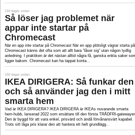
159 dagar sedan
Så löser jag problemet när
appar inte startar på
Chromecast
När en app inte startar på Chromecast När en app plötsligt vägrar starta på
Chromecast känns det ofta som att allt bara ”låser sig” utan någon tydlig
anledning. I praktiken är det nästan alltid några få, ganska enkla saker so
ligger bakom. Chromecast kan ha tappat konta...
159 dagar sedan
IKEA DIRIGERA: Så funkar den
och så använder jag den i mitt
smarta hem
Vad är IKEA DIRIGERA? IKEA DIRIGERA är IKEAs nuvarande smarta
hem‑hubb, lanserad 2022 som ersättare till den första TRÅDFRI‑gatewaye
Den är byggd för att vara enkel, prisvärd och ändå förvånansvärt kapabel.
Trots sitt låga pris klarar den att hantera ett helt grundlägg...