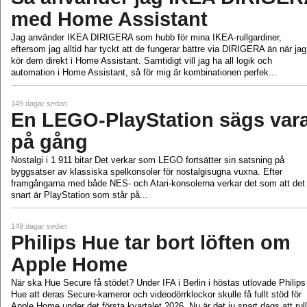
med Home Assistant
Jag använder IKEA DIRIGERA som hubb för mina IKEA‑rullgardiner,
eftersom jag alltid har tyckt att de fungerar bättre via DIRIGERA än när jag
kör dem direkt i Home Assistant. Samtidigt vill jag ha all logik och
automation i Home Assistant, så för mig är kombinationen perfek...
149 dagar sedan
En LEGO-PlayStation sägs var
på gång
Nostalgi i 1 911 bitar Det verkar som LEGO fortsätter sin satsning på
byggsatser av klassiska spelkonsoler för nostalgisugna vuxna. Efter
framgångarna med både NES- och Atari-konsolerna verkar det som att det
snart är PlayStation som står på...
149 dagar sedan
Philips Hue tar bort löften om
Apple Home
När ska Hue Secure få stödet? Under IFA i Berlin i höstas utlovade Philips
Hue att deras Secure-kameror och videodörrklockor skulle få fullt stöd för
Apple Home under det första kvartalet 2026. Nu är det ju snart dags att rul