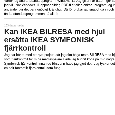
Varför jag ändrar standardprogram i Windows 11 Jag gillar när datorn gör 
jag vill. När Windows 11 öppnar bilder, PDF‑filer eller länkar i program jag i
använder blir det bara onödigt krångligt. Därför brukar jag snabbt gå in och
ändra standardprogrammen så allt öp...
163 dagar sedan
Kan IKEA BILRESA med hjul
ersätta IKEA SYMFONISK
fjärrkontroll
Jag har börjat med ett nytt projekt där jag ska börja testa BILRESA med hj
som fjärrkontroll för mina mediaspelare Hade jag hunnit köpa på mig några
Symfonisk fjärrkontroll innan de försvann hade jag gjort det. Jag tycker det
en helt fantastik fjärrkontroll som fung...