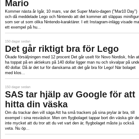
Mario
Kommer nästa år Igår, 10 mars, var det Super Mario-dagen ("Mar10 Day")
och då meddelade Lego och Nintendo att det kommer att släppas minifigur
som ser ut som olika Nintendo-karaktärer. I ett Instagram-inlägg visade m
ett exempel på hu...
150 dagar sedan
Det går riktigt bra för Lego
Ökade försäljningen med 12 procent Det går uselt för Novo Nordisk, från at
ha toppat på en aktiekurs på 140 dollar ligger man nu och skvalpar på und
40 dollar. Då är det tur för danskarna att det går bra för Lego! När bolaget
med klos...
150 dagar sedan
SAS tar hjälp av Google för att
hitta din väska
Om du trackar den vill säga Att ha små trackers på sina prylar är bra, till
exempel i sina resväskor. Men om flygbolaget tappar bort din väska gör de
inte mycket att du tror att du vet vart den är, flygbolaget måste ju också
veta. Nu öp...