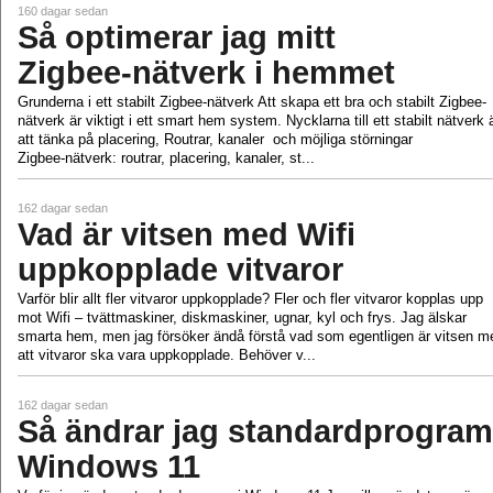
160 dagar sedan
Så optimerar jag mitt
Zigbee‑nätverk i hemmet
Grunderna i ett stabilt Zigbee‑nätverk Att skapa ett bra och stabilt Zigbee-
nätverk är viktigt i ett smart hem system. Nycklarna till ett stabilt nätverk 
att tänka på placering, Routrar, kanaler och möjliga störningar
Zigbee‑nätverk: routrar, placering, kanaler, st...
162 dagar sedan
Vad är vitsen med Wifi
uppkopplade vitvaror
Varför blir allt fler vitvaror uppkopplade? Fler och fler vitvaror kopplas upp
mot Wifi – tvättmaskiner, diskmaskiner, ugnar, kyl och frys. Jag älskar
smarta hem, men jag försöker ändå förstå vad som egentligen är vitsen m
att vitvaror ska vara uppkopplade. Behöver v...
162 dagar sedan
Så ändrar jag standardprogram
Windows 11