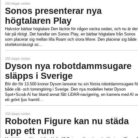
150 dagar sedan
Sonos presenterar nya
högtalaren Play
Halvstor bärbar högtalare Den läckte för någon vecka sedan, och nu är de
här på riktigt. Det handlar om Sonos Play, en bärbar högtalare från Sonos
som placerar sig mellan lilla Roam och stora Move. Den placerar sig både
storleksmässigt oc...
150 dagar sedan
Dyson nya robotdammsugare
släpps i Sverige
Blir din för 13.500 kronor Dyson lanserar nu sin första robotdammsugare fö
både våt- och torrengöring i Sverige. Den nya modellen heter Dyson
Spot+Scrub Ai har bland annat fått LiDAR-navigering, en kamera med AI o
ett grönt ljus framtil...
150 dagar sedan
Roboten Figure kan nu städa
upp ett rum