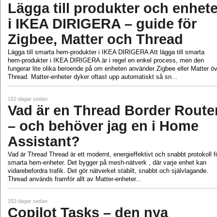
Lägga till produkter och enhete
i IKEA DIRIGERA – guide för
Zigbee, Matter och Thread
Lägga till smarta hem‑produkter i IKEA DIRIGERA Att lägga till smarta
hem‑produkter i IKEA DIRIGERA är i regel en enkel process, men den
fungerar lite olika beroende på om enheten använder Zigbee eller Matter ö
Thread. Matter‑enheter dyker oftast upp automatiskt så sn...
152 dagar sedan
Vad är en Thread Border Route
– och behöver jag en i Home
Assistant?
Vad är Thread Thread är ett modernt, energieffektivt och snabbt protokoll f
smarta hem‑enheter. Det bygger på mesh‑nätverk , där varje enhet kan
vidarebefordra trafik. Det gör nätverket stabilt, snabbt och självlagande.
Thread används framför allt av Matter‑enheter...
153 dagar sedan
Copilot Tasks – den nya