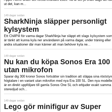
ut det, kan m...
149 dagar sedan
SharkNinja släpper personligt
kylsystem
Ett ChillPill för varma dagar SharkNinja har släppt ett slags kylsystem so
är tänkt att kunna kyla ner användaren på varma dagar, under träning eller 
andra situationer där man känner att man behöver kyla ne...
149 dagar sedan
Nu kan du köpa Sonos Era 100
utan mikrofon
Sparar dig 300 kronor Sonos fortsätter sin tradition att släppa sina röststyr
högtalare i en variant utan mikrofon med nya Era 100 SL. Den nya modell
är en direkt uppföljare till gamla Sonos One SL och erbjuder exakt samma
stereoljud och...
149 dagar sedan
Lego gör minifigur av Super