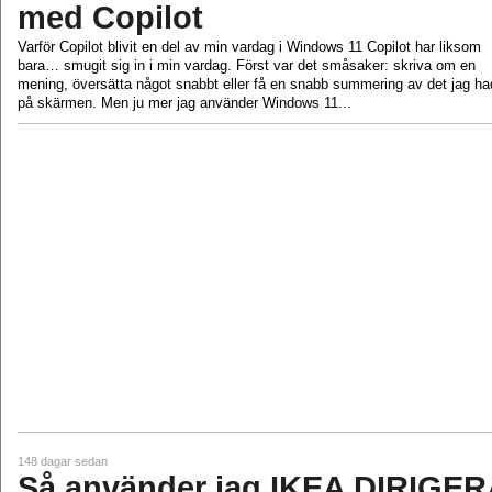
med Copilot
Varför Copilot blivit en del av min vardag i Windows 11 Copilot har liksom
bara… smugit sig in i min vardag. Först var det småsaker: skriva om en
mening, översätta något snabbt eller få en snabb summering av det jag ha
på skärmen. Men ju mer jag använder Windows 11...
148 dagar sedan
Så använder jag IKEA DIRIGER