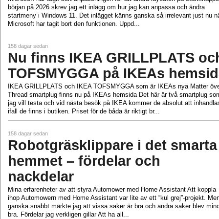
början på 2026 skrev jag ett inlägg om hur jag kan anpassa och ändra
startmeny i Windows 11. Det inlägget känns ganska så irrelevant just nu n
Microsoft har tagit bort den funktionen. Uppd...
158 dagar sedan
Nu finns IKEA GRILLPLATS oc
TOFSMYGGA på IKEAs hemsid
IKEA GRILLPLATS och IKEA TOFSMYGGA som är IKEAs nya Matter öv
Thread smartplug finns nu på IKEAs hemsida Det här är två smartplug so
jag vill testa och vid nästa besök på IKEA kommer de absolut att inhandla
ifall de finns i butiken. Priset för de båda är riktigt br...
158 dagar sedan
Robotgräsklippare i det smarta
hemmet – fördelar och
nackdelar
Mina erfarenheter av att styra Automower med Home Assistant Att koppla
ihop Automowern med Home Assistant var lite av ett “kul grej”-projekt. Me
ganska snabbt märkte jag att vissa saker är bra och andra saker blev min
bra. Fördelar jag verkligen gillar Att ha all...