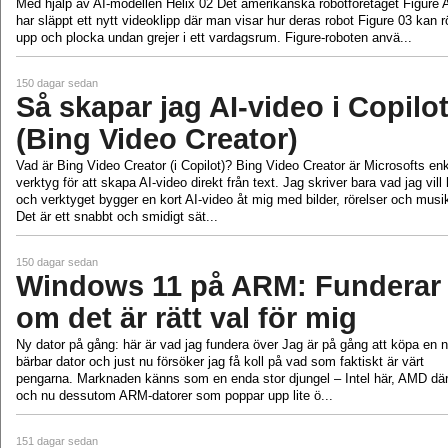
Med hjälp av AI-modellen Helix 02 Det amerikanska robotföretaget Figure 
har släppt ett nytt videoklipp där man visar hur deras robot Figure 03 kan r
upp och plocka undan grejer i ett vardagsrum. Figure-roboten anvä...
150 dagar sedan
Så skapar jag AI-video i Copilo
(Bing Video Creator)
Vad är Bing Video Creator (i Copilot)? Bing Video Creator är Microsofts en
verktyg för att skapa AI‑video direkt från text. Jag skriver bara vad jag vill 
och verktyget bygger en kort AI‑video åt mig med bilder, rörelser och musi
Det är ett snabbt och smidigt sät...
150 dagar sedan
Windows 11 på ARM: Funderar
om det är rätt val för mig
Ny dator på gång: här är vad jag fundera över Jag är på gång att köpa en 
bärbar dator och just nu försöker jag få koll på vad som faktiskt är värt
pengarna. Marknaden känns som en enda stor djungel – Intel här, AMD dä
och nu dessutom ARM‑datorer som poppar upp lite ö...
151 dagar sedan