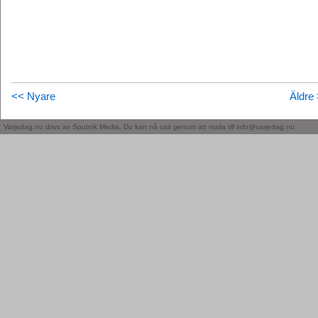
<< Nyare
Äldre
Varjedag.nu drivs av Sputnik Media. Du kan nå oss genom att maila till info@varjedag.nu