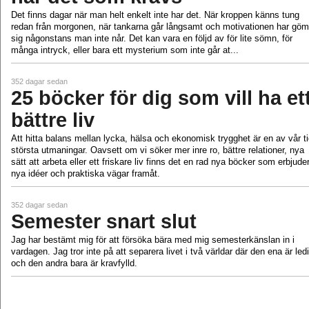
Det finns dagar när man helt enkelt inte har det. När kroppen känns tung
redan från morgonen, när tankarna går långsamt och motivationen har göm
sig någonstans man inte når. Det kan vara en följd av för lite sömn, för
många intryck, eller bara ett mysterium som inte går at...
352 dagar sedan
25 böcker för dig som vill ha et
bättre liv
Att hitta balans mellan lycka, hälsa och ekonomisk trygghet är en av vår t
största utmaningar. Oavsett om vi söker mer inre ro, bättre relationer, nya
sätt att arbeta eller ett friskare liv finns det en rad nya böcker som erbjude
nya idéer och praktiska vägar framåt.
352 dagar sedan
Semester snart slut
Jag har bestämt mig för att försöka bära med mig semesterkänslan in i
vardagen. Jag tror inte på att separera livet i två världar där den ena är led
och den andra bara är kravfylld.