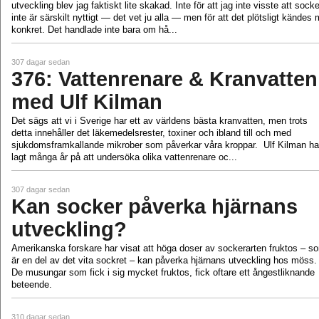
utveckling blev jag faktiskt lite skakad. Inte för att jag inte visste att socke
inte är särskilt nyttigt — det vet ju alla — men för att det plötsligt kändes 
konkret. Det handlade inte bara om hå...
307 dagar sedan
376: Vattenrenare & Kranvatten
med Ulf Kilman
Det sägs att vi i Sverige har ett av världens bästa kranvatten, men trots
detta innehåller det läkemedelsrester, toxiner och ibland till och med
sjukdomsframkallande mikrober som påverkar våra kroppar. Ulf Kilman ha
lagt många år på att undersöka olika vattenrenare oc...
307 dagar sedan
Kan socker påverka hjärnans
utveckling?
Amerikanska forskare har visat att höga doser av sockerarten fruktos – s
är en del av det vita sockret – kan påverka hjärnans utveckling hos möss.
De musungar som fick i sig mycket fruktos, fick oftare ett ångestliknande
beteende.
310 dagar sedan