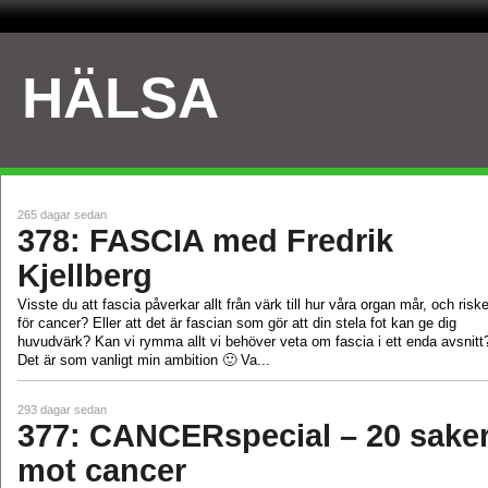
HÄLSA
265 dagar sedan
378: FASCIA med Fredrik
Kjellberg
Visste du att fascia påverkar allt från värk till hur våra organ mår, och risk
för cancer? Eller att det är fascian som gör att din stela fot kan ge dig
huvudvärk? Kan vi rymma allt vi behöver veta om fascia i ett enda avsnitt
Det är som vanligt min ambition 🙂 Va...
293 dagar sedan
377: CANCERspecial – 20 sake
mot cancer