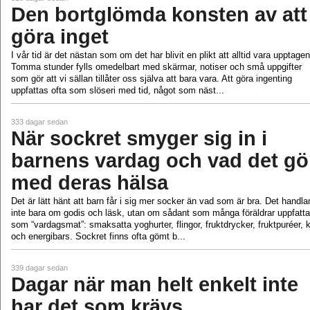
Den bortglömda konsten av att
göra inget
I vår tid är det nästan som om det har blivit en plikt att alltid vara upptagen
Tomma stunder fylls omedelbart med skärmar, notiser och små uppgifter
som gör att vi sällan tillåter oss själva att bara vara. Att göra ingenting
uppfattas ofta som slöseri med tid, något som näst...
333 dagar sedan
När sockret smyger sig in i
barnens vardag och vad det gö
med deras hälsa
Det är lätt hänt att barn får i sig mer socker än vad som är bra. Det handla
inte bara om godis och läsk, utan om sådant som många föräldrar uppfatta
som “vardagsmat”: smaksatta yoghurter, flingor, fruktdrycker, fruktpuréer, 
och energibars. Sockret finns ofta gömt b...
339 dagar sedan
Dagar när man helt enkelt inte
har det som krävs